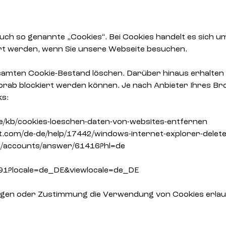
ch so genannte „Cookies“. Bei Cookies handelt es sich um
ert werden, wenn Sie unsere Webseite besuchen.
samten Cookie-Bestand löschen. Darüber hinaus erhalten 
rab blockiert werden können. Je nach Anbieter Ihres Br
ks:
g/de/kb/cookies-loeschen-daten-von-websites-entfernen
ft.com/de-de/help/17442/windows-internet-explorer-dele
m/accounts/answer/61416?hl=de
191?locale=de_DE&viewlocale=de_DE
ungen oder Zustimmung die Verwendung von Cookies erlau